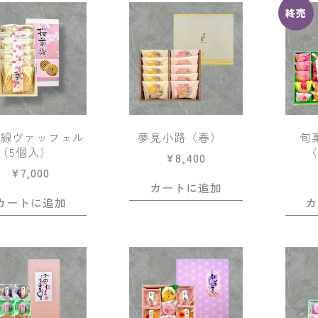
終売
前線ヴァッフェル
夢見小路〈春〉
旬
（5個入）
〈
¥
8,400
¥
7,000
カートに追加
カートに追加
カ