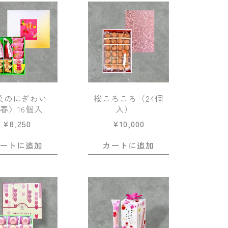
菓のにぎわい
桜ころころ（24個
春〉16個入
入）
¥
8,250
¥
10,000
ートに追加
カートに追加