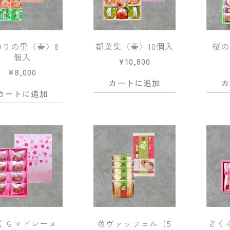
のりの里〈春〉8
都菓集〈春〉10個入
桜の
個入
¥
10,800
¥
8,000
カートに追加
カ
カートに追加
くらマドレーヌ
苺ヴァッフェル（5
さく