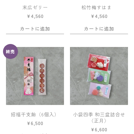
末広ゼリー
松竹梅すはま
¥
4,560
¥
4,560
カートに追加
カートに追加
終売
招福干支飴（6個入）
小袋四季 和三盆詰合せ
〈正月〉
¥
6,500
¥
6,600