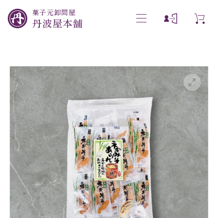
菓子元卸問屋
丹波屋本舗