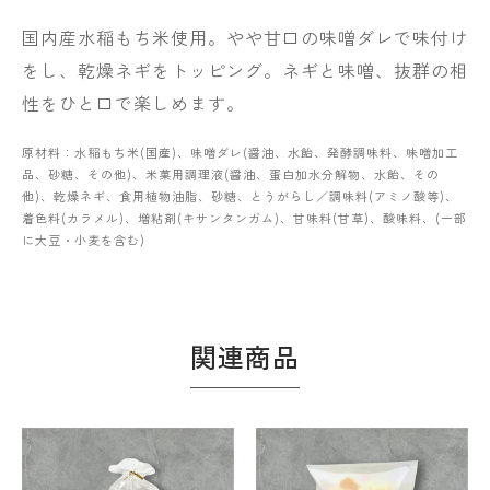
国内産水稲もち米使用。やや甘口の味噌ダレで味付け
をし、乾燥ネギをトッピング。ネギと味噌、抜群の相
性をひと口で楽しめます。
原材料：水稲もち米(国産)、味噌ダレ(醤油、水飴、発酵調味料、味噌加工
品、砂糖、その他)、米菓用調理液(醤油、蛋白加水分解物、水飴、その
他)、乾燥ネギ、食用植物油脂、砂糖、とうがらし／調味料(アミノ酸等)、
着色料(カラメル)、増粘剤(キサンタンガム)、甘味料(甘草)、酸味料、(一部
に大豆・小麦を含む)
関連商品