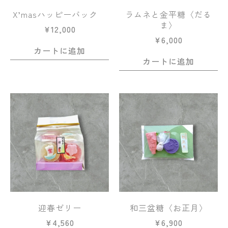
X’masハッピーバック
ラムネと金平糖〈だる
ま〉
¥
12,000
¥
6,000
カートに追加
カートに追加
迎春ゼリー
和三盆糖〈お正月〉
¥
4,560
¥
6,900