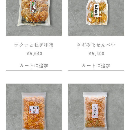
サクッとねぎ味噌
ネギみそせんべい
¥
5,640
¥
5,400
カートに追加
カートに追加