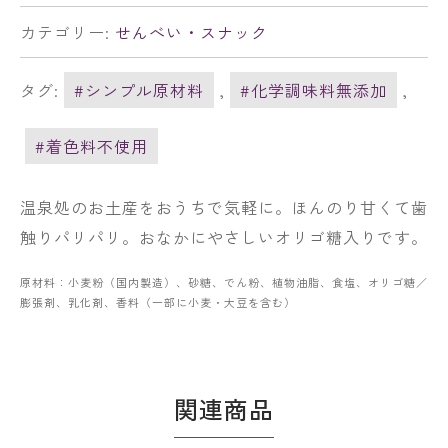
カテゴリー:
せんべい・スナック
タグ:
#シンプル原材料
,
#化学調味料無添加
,
#着色料不使用
温泉処のお土産をおうちで気軽に。ほんのり甘くて歯
触りパリパリ。おなかにやさしいオリゴ糖入りです。
原材料：小麦粉（国内製造）、砂糖、でん粉、植物油脂、食塩、オリゴ糖／
膨張剤、乳化剤、香料（一部に小麦・大豆を含む）
関連商品