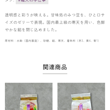
透明感と彩りが映える。甘味処のみつ豆を、ひと口サ
イズのゼリーで表現。国内最上級の寒天を用い、色鮮
やかな餡を閉じ込めました。
原材料：水飴（国内製造）、砂糖、餡、寒天、着色料（赤3、黄4、青1）
関連商品