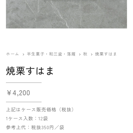
ホーム
半生菓子・和三盆・落雁
秋
焼栗すはま
焼栗すはま
¥
4,200
上記はケース販売価格（税抜）
1ケース入数：12袋
参考上代：税抜350円／袋