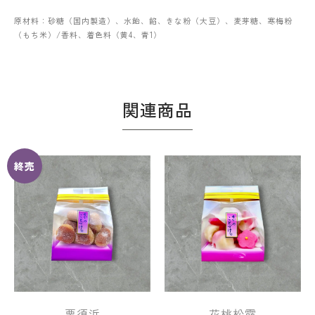
原材料：砂糖（国内製造）、水飴、餡、きな粉（大豆）、麦芽糖、寒梅粉
（もち米）/香料、着色料（黄4、青1）
関連商品
終売
栗須浜
花桃松露