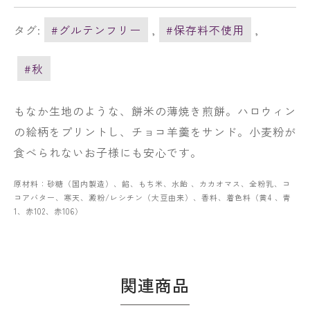
タグ:
#グルテンフリー
,
#保存料不使用
,
#秋
もなか生地のような、餅米の薄焼き煎餅。ハロウィン
の絵柄をプリントし、チョコ羊羹をサンド。小麦粉が
食べられないお子様にも安心です。
原材料：砂糖（国内製造）、餡、もち米、水飴 、カカオマス、全粉乳、コ
コアバター、寒天、澱粉/レシチン（大豆由来）、香料、着色料（黄4 、青
1、赤102、赤106）
関連商品