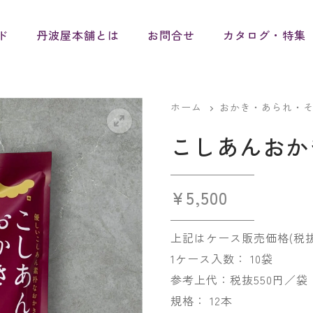
ド
丹波屋本舗とは
お問合せ
カタログ・特集
ホーム
おかき・あられ・
こしあんおか
¥
5,500
上記はケース販売価格(税抜
1ケース入数： 10袋
参考上代：税抜550円／袋
規格： 12本