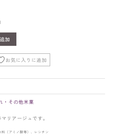
1
追加
お気に入りに追加
れ・その他米菓
辛マリアージュです。
味料（アミノ酸等）、レシチン