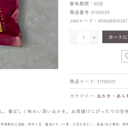
賞味期限：90日
商品番号 31190029
JANコード：459598810301
カートに
-
+
商品コード:
31190029
カテゴリー:
おかき・あら
ん。香ばしく味わい深いおかき。お茶請けにぴったりの甘
食用精製加工油脂、粉末小豆、醤油だれ（小麦・大豆を含む）、食塩/加工澱粉、調