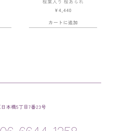
桜葉入り 桜あられ
¥
4,440
カートに追加
速区日本橋5丁目7番23号