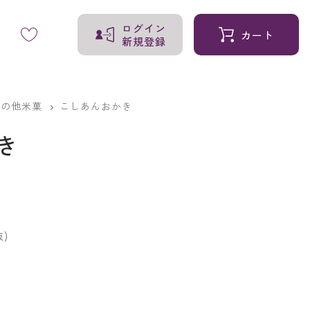
ログイン
カート
新規登録
その他米菓
こしあんおかき
き
)