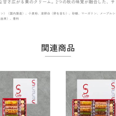
な甘さ広がる栗のクリーム。2つの秋の味覚が融合した、サ
リン）（国内製造）、小麦粉、液卵白（卵を含む）、砂糖、マーガリン、メープルシ
豆由来）、香料
関連商品