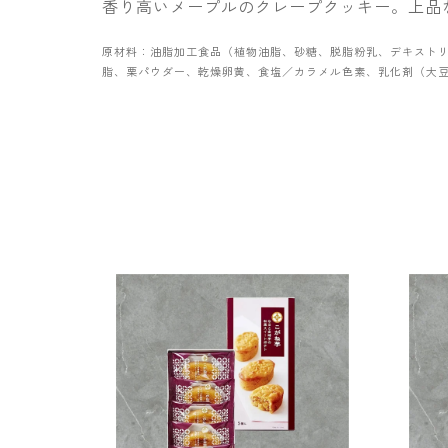
香り高いメープルのクレープクッキー。上品
原材料：油脂加工食品（植物油脂、砂糖、脱脂粉乳、デキスト
脂、栗パウダー、乾燥卵黄、食塩／カラメル色素、乳化剤（大