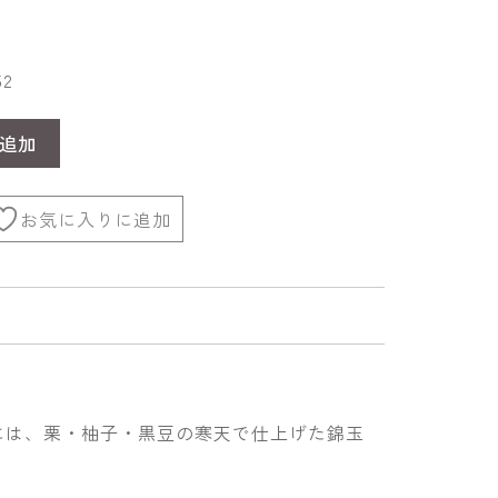
52
追加
お気に入りに追加
には、栗・柚子・黒豆の寒天で仕上げた錦玉