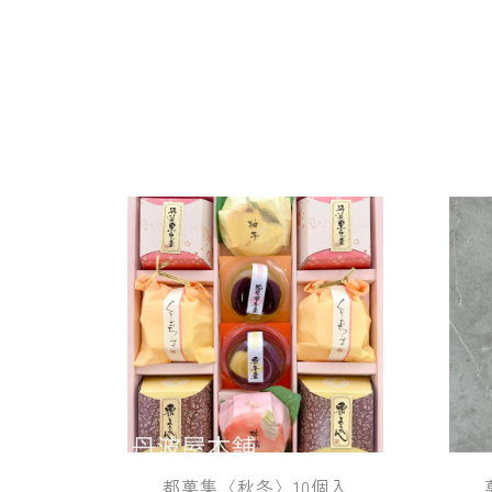
都菓集〈秋冬〉10個入