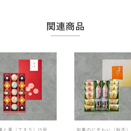
関連商品
菓と果〈てまり〉15号
旬菓のにぎわい〈秋冬〉