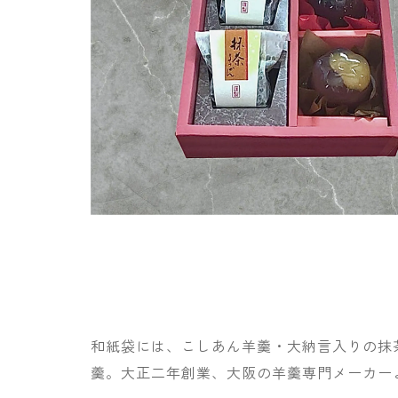
和紙袋には、こしあん羊羹・大納言入りの抹
羹。大正二年創業、大阪の羊羹専門メーカー