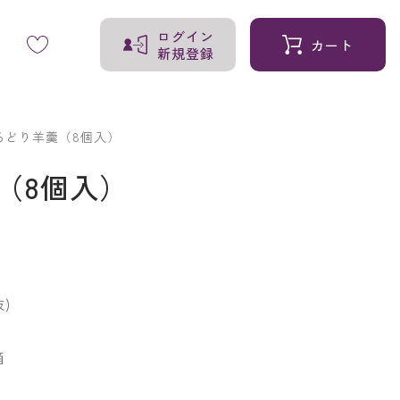
ログイン
カート
新規登録
ろどり羊羹（8個入）
（8個入）
)
箱