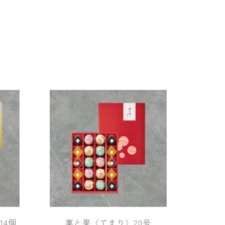
14個
菓と果〈てまり〉20号