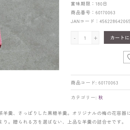
賞味期限：180日
商品番号：60170063
JANコード：45622864206
カートに
-
+
商品コード:
60170063
カテゴリー:
秋
茶羊羹、さっぱりした黒糖羊羹。オリジナルの梅の花容器
より。贈られる方を選ばない、上品な羊羹の詰合せです。