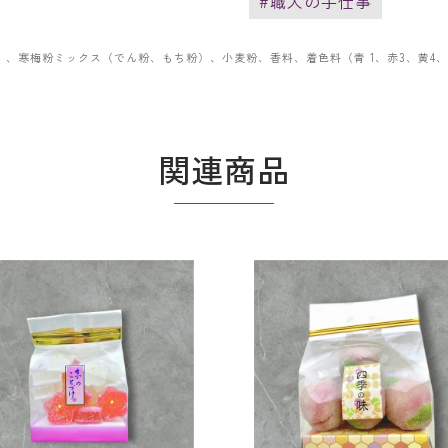
#職人の手仕事
）、寒梅粉ミックス（でん粉、もち粉）、小麦粉、香料、着色料（青 1、赤3、黄4
関連商品