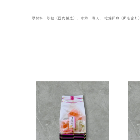
原材料：砂糖（国内製造）、水飴、寒天、 乾燥卵白（卵を含む