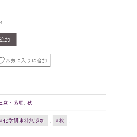
4
追加
お気に入りに追加
三盆・落雁
,
秋
#化学調味料無添加
,
#秋
,