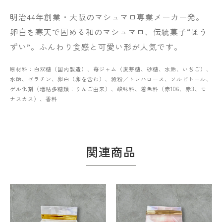
明治44年創業・大阪のマシュマロ専業メーカー発。
卵白を寒天で固める和のマシュマロ、伝統菓子“ほう
ずい”。ふんわり食感と可愛い形が人気です。
原材料：白双糖（国内製造）、苺ジャム（麦芽糖、砂糖、水飴、いちご）、
水飴、ゼラチン、卵白（卵を含む）、澱粉／トレハロース、ソルビトール、
ゲル化剤（増粘多糖類：りんご由来）、酸味料、着色料（赤106、赤3、モ
ナスカス）、香料
関連商品