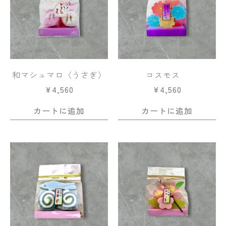
和マシュマロ〈うさぎ〉
コスモス
¥
4,560
¥
4,560
カートに追加
カートに追加