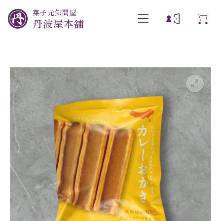
菓子元卸問屋
丹波屋本舗