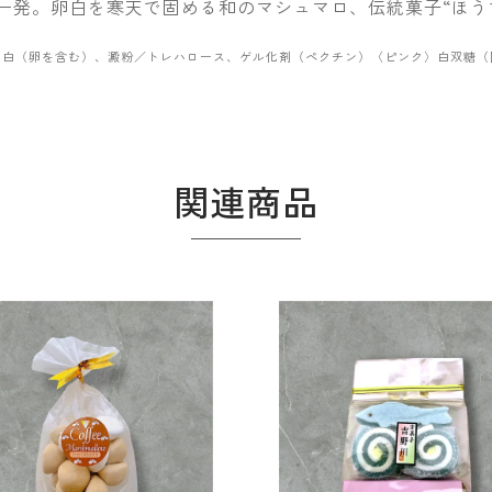
カー発。卵白を寒天で固める和のマシュマロ、伝統菓子“ほう
卵白（卵を含む）、澱粉／トレハロース、ゲル化剤（ペクチン）〈ピンク〉白双糖（
関連商品