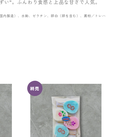
ずい”。ふんわり食感と上品な甘さで人気。
国内製造）、水飴、ゼラチン、卵白（卵を含む）、澱粉／トレハ
終売