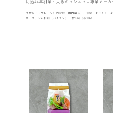
明治44年創業・大阪のマシュマロ専業メー
原材料：〈プレーン〉白双糖（国内製造）、水飴、ゼラチン、
ロース、ゲル化剤（ペクチン）、着色料（赤106）