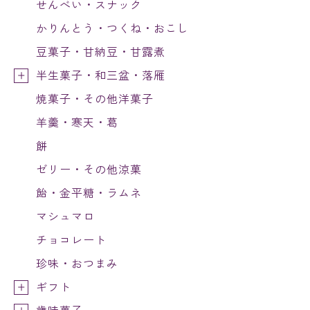
せんべい・スナック
かりんとう・つくね・おこし
豆菓子・甘納豆・甘露煮
半生菓子・和三盆・落雁
焼菓子・その他洋菓子
羊羹・寒天・葛
餅
ゼリー・その他涼菓
飴・金平糖・ラムネ
マシュマロ
チョコレート
珍味・おつまみ
ギフト
歳時菓子